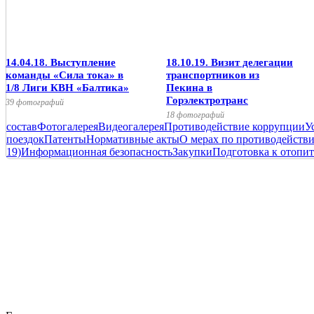
14.04.18. Выступление
18.10.19. Визит делегации
команды «Сила тока» в
транспортников из
1/8 Лиги КВН «Балтика»
Пекина в
Горэлектротранс
39 фотографий
18 фотографий
состав
Фотогалерея
Видеогалерея
Противодействие коррупции
У
поездок
Патенты
Нормативные акты
О мерах по противодейств
19)
Информационная безопасность
Закупки
Подготовка к отопит