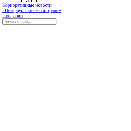
Корпоративные новости
«Петербургские магистрали»
Профсоюз
Уче
Экспозиционно-выставочный 
Международная ассоциация пр
«Го
«
Росс