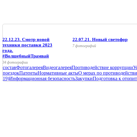
22.12.23. Смотр новой
22.07.21. Новый светофор
техники поставки 2023
7 фотографий
года.
#ВолшебныйТрамвай
34 фотографии
состав
Фотогалерея
Видеогалерея
Противодействие коррупции
У
поездок
Патенты
Нормативные акты
О мерах по противодейств
19)
Информационная безопасность
Закупки
Подготовка к отопит