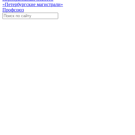
«Петербургские магистрали»
Профсоюз
Уче
Экспозиционно-выставочный 
Международная ассоциация пр
«Го
«
Росс