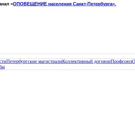
анал «
ОПОВЕЩЕНИЕ населения Санкт-Петербурга».
сти
Петербургские магистрали
Коллективный договор
Профсоюз
О
жбы