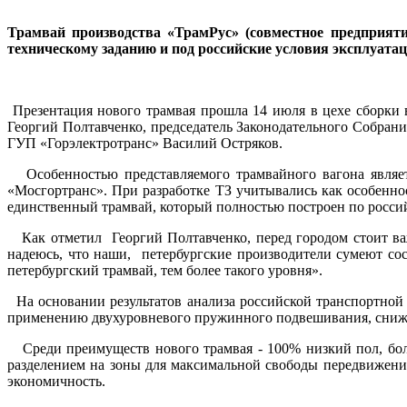
Трамвай производства «ТрамРус» (совместное предприят
техническому заданию и под российские условия эксплуат
Презентация нового трамвая прошла 14 июля в цехе сборки 
Георгий Полтавченко, председатель Законодательного Собран
ГУП «Горэлектротранс» Василий Остряков.
Особенностью представляемого трамвайного вагона являет
«Мосгортранс». При разработке ТЗ учитывались как особенно
единственный трамвай, который полностью построен по россий
Как отметил Георгий Полтавченко, перед городом стоит важн
надеюсь, что наши, петербургские производители сумеют со
петербургский трамвай, тем более такого уровня».
На основании результатов анализа российской транспортной с
применению двухуровневого пружинного подвешивания, снижен
Среди преимуществ нового трамвая - 100% низкий пол, боле
разделением на зоны для максимальной свободы передвижен
экономичность.