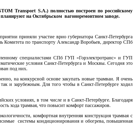
TOM Transport S.A.) полностью построен по российскому
ие планируют на Октябрьском вагоноремонтном заводе.
приятии приняли участие врио губернатора Санкт-Петербурга
ль Комитета по транспорту Александр Воробьев, директор СПб
овленному специалистами СПб ГУП «Горэлектротранс» и ГУП
иматические условия Санкт-Петербурга и Москвы. Сегодня это
ован под них.
енно, на конкурсной основе закупать новые трамваи. Я очень
так и зарубежным. Для того чтобы в Санкт-Петербурге ходил
йских условиях, в том числе и в Санкт-Петербурге. Благодаря
сть хода трамвая, что повысит комфорт пассажиров.
кологичности, комфортная внутренняя конструкция трамвая с
висимые системы кондиционирования и обогрева, повышенная