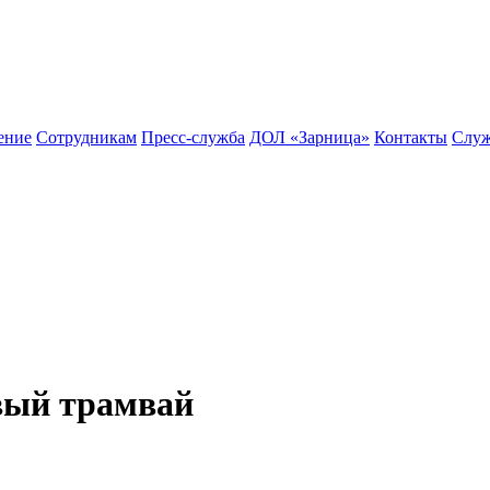
ение
Сотрудникам
Пресс-служба
ДОЛ «Зарница»
Контакты
Служ
вый трамвай