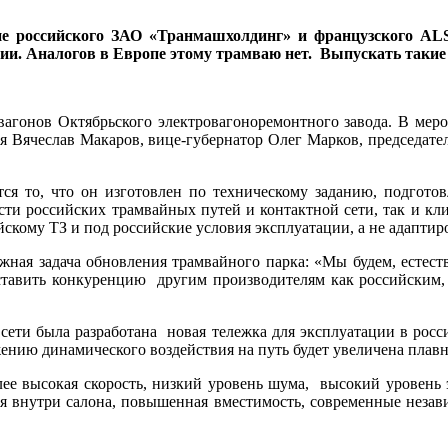
ие российского ЗАО «Транмашхолдинг» и французского ALS
ации. Аналогов в Европе этому трамваю нет. Выпускать так
вагонов Октябрьского электровагоноремонтного завода. В меро
ия Вячеслав Макаров, вице-губернатор Олег Марков, председате
ся то, что он изготовлен по техническому заданию, подгот
сти российских трамвайных путей и контактной сети, так и кл
скому ТЗ и под российские условия эксплуатации, а не адаптир
ая задача обновления трамвайного парка: «Мы будем, естеств
ставить конкуренцию другим производителям как российским, 
ети была разработана новая тележка для эксплуатации в росси
ию динамического воздействия на путь будет увеличена плавно
е высокая скорость, низкий уровень шума, высокий уровень э
ия внутри салона, повышенная вместимость, современные неза