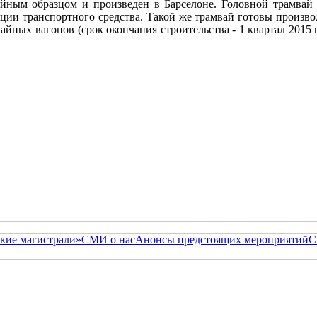
ным образцом и произведен в Барселоне. Головной трамвай 
кации транспортного средства. Такой же трамвай готовы произв
айных вагонов (срок окончания строительства - 1 квартал 2015 
кие магистрали»
СМИ о нас
Анонсы предстоящих мероприятий
С