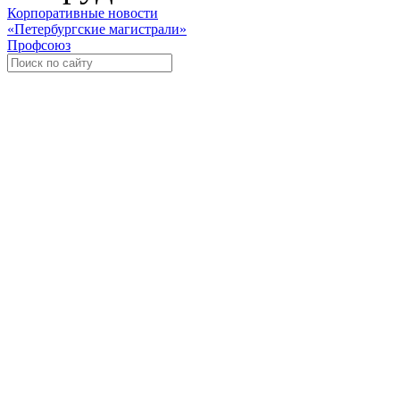
Корпоративные новости
«Петербургские магистрали»
Профсоюз
Уче
Экспозиционно-выставочный 
Международная ассоциация пр
«Го
«
Росс