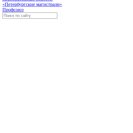
«Петербургские магистрали»
Профсоюз
Уче
Экспозиционно-выставочный 
Международная ассоциация пр
«Го
«
Росс