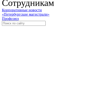
Сотрудникам
Корпоративные новости
«Петербургские магистрали»
Профсоюз
Уче
Экспозиционно-выставочный 
Международная ассоциация пр
«Го
«