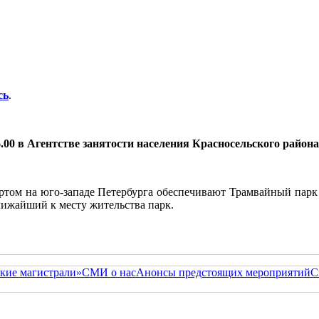
сь
.
.00 в Агентстве занятости населения Красносельского района 
ртом на юго-западе Петербурга обеспечивают Трамвайный парк
лижайший к месту жительства парк.
кие магистрали»
СМИ о нас
Анонсы предстоящих мероприятий
С