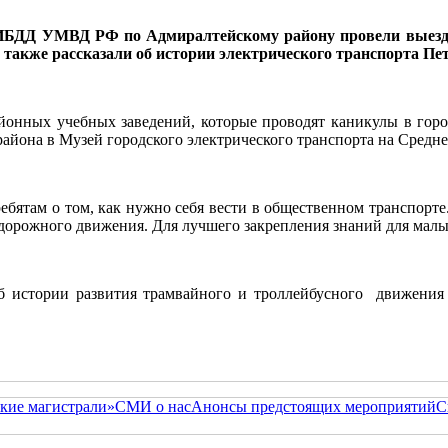
ГИБДД УМВД РФ по Адмиралтейскому району провели выезд
акже рассказали об истории электрического транспорта Пет
йонных учебных заведений, которые проводят каникулы в гор
айона в Музей городского электрического транспорта на Средне
ебятам о том, как нужно себя вести в общественном транспорт
 дорожного движения. Для лучшего закрепления знаний для мал
об истории развития трамвайного и троллейбусного движения
кие магистрали»
СМИ о нас
Анонсы предстоящих мероприятий
С