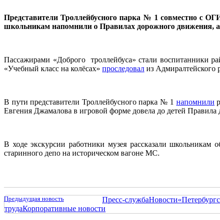
Представители Троллейбусного парка № 1 совместно с О
школьникам напомнили о Правилах дорожного движения, а т
Пассажирами «Доброго троллейбуса» стали воспитанники ра
«Учебный класс на колёсах»
проследовал
из Адмиралтейского р
В пути представители Троллейбусного парка № 1
напомнили
р
Евгения Джамалова в игровой форме довела до детей Правила
В ходе экскурсии работники музея рассказали школьникам 
старинного депо на историческом вагоне МС.
Предыдущая новость
Пресс-служба
Новости
«Петербургс
труда
Корпоративные новости