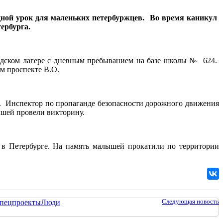
ной урок для маленьких петербуржцев. Во время каникул
ербурга.
одском лагере с дневным пребыванием на базе школы № 624.
м проспекте В.О.
е. Инспектор по пропаганде безопасности дорожного движения
ышей провели викторину.
 в Петербурге. На память малышей прокатили по территории
Следующая новость
пецпроекты
Люди