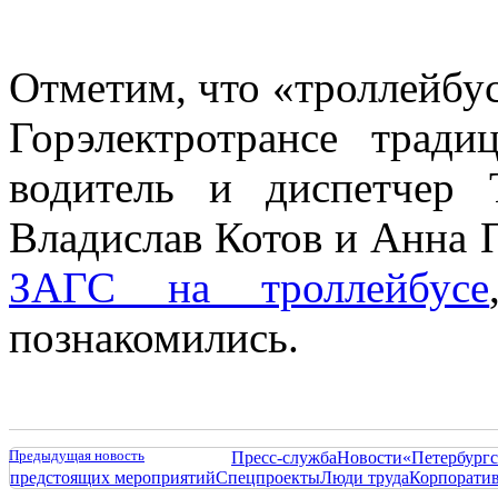
Отметим, что «троллейбус
Горэлектротрансе тради
водитель и диспетчер
Владислав Котов и Анна 
ЗАГС на троллейбусе
познакомились.
Предыдущая новость
Пресс-служба
Новости
«Петербургс
предстоящих мероприятий
Спецпроекты
Люди труда
Корпорати