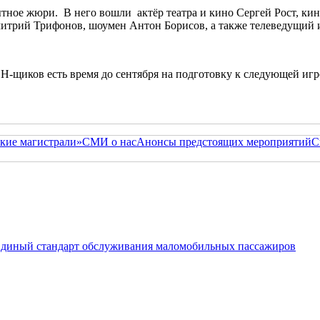
тное жюри. В него вошли актёр театра и кино Сергей Рост, ки
итрий Трифонов, шоумен Антон Борисов, а также телеведущий 
Н-щиков есть время до сентября на подготовку к следующей игр
кие магистрали»
СМИ о нас
Анонсы предстоящих мероприятий
С
 Единый стандарт обслуживания маломобильных пассажиров