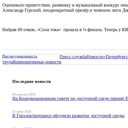
Оценивало приветствие, разминку и музыкальный конкурс опы
Александр Гурский, неоднократный призёр и чемпион лиги Дм
Набрав 69 очков, «Сила тока» прошла в ¼ финала. Теперь у КВ
Предыдущая новость
Пресс-служба
Новости
«Петербургс
труда
Корпоративные новости
Последние новости
06 августа 2026
На Координационном совете по доступной среде принят
31 июля 2026
В Горэлектротрансе обсудили развитие доступной среды