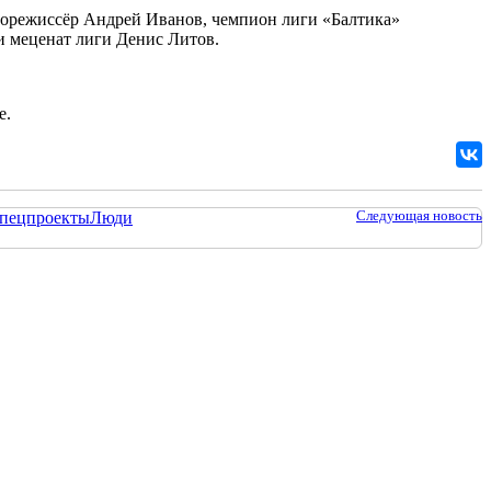
норежиссёр Андрей Иванов, чемпион лиги «Балтика»
и меценат лиги Денис Литов.
е.
Следующая новость
пецпроекты
Люди