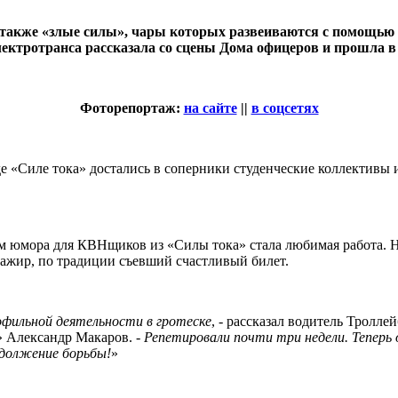
а также «злые силы», чары которых развеиваются с помощь
ектротранса рассказала со сцены Дома офицеров и прошла в
Фоторепортаж:
на сайте
||
в соцсетях
 «Силе тока» достались в соперники студенческие коллективы 
м юмора для КВНщиков из «Силы тока» стала любимая работа. 
сажир, по традиции съевший счастливый билет.
офильной деятельности в гротеске
, - рассказал водитель Тролл
 Александр Макаров. -
Репетировали почти три недели. Теперь 
одолжение борьбы!
»