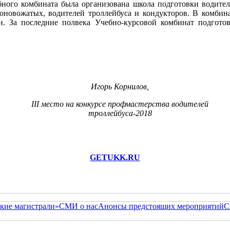
бного комбината была организована школа подготовки водите
гоновожатых, водителей троллейбуса и кондукторов. В комби
. За последние полвека Учебно-курсовой комбинат подготов
Игорь Корнилов,
III место
на конкурсе профмастерства
водителей
троллейбуса-2018
GETUKK.RU
кие магистрали»
СМИ о нас
Анонсы предстоящих мероприятий
С