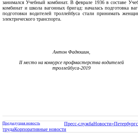
занимался Учебный комбинат. В феврале 1936 в составе Уче
комбинат и школа вагонных бригад: началась подготовка ва
подготовки водителей троллейбуса стали принимать женщин
электрического транспорта.
Антон Фадюшин,
II место
на конкурсе профмастерства
водителей
троллейбуса-2019
Предыдущая новость
Пресс-служба
Новости
«Петербургс
труда
Корпоративные новости