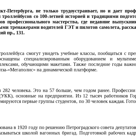
кт-Петербурга, не только трудоустраивает, но и дает про
троллейбусов со 100-летней историей и традициями подго
ов профессионального мастерства, где недавние выпускн
ными тренажерами водителей ГЭТ и пилотов самолета, расск
й пр., 131.
роллейбуса смогут увидеть учебные классы, пообщаться с пре
оснащены специализированным оборудованием и мультиме
ксами, обучающими макетами. Также последние годы важной
лза-«Мегаполис» на динамической платформе.
 282 человека. Это на 57 больше, чем годом ранее. Профессии 
(УКК), основные на предприятии. Из 12 тысяч работников Гор
мируются первые группы студентов, по 30 человек каждая. Гото
вана в 1920 году по решению Петроградского совета депутатов
азываться школой вагонных бригад. Подготовкой рабочих кадр