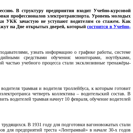
фессию. В структуру предприятия входит Учебно-курсовой
товки профессионалов электротранспорта. Уровень молодых
ики УКК зачастую не уступают водителям со стажем. Как
ажут на
Дне открытых дверей, который
состоится в Учебно-
подавателями, узнать информацию о графике работы, системе
дийными средствами обучения: мониторами, ноутбуками,
 частью учебного процесса стали эксклюзивные тренажёры-
водителя трамвая и водителя троллейбуса, к которым готовит
электротранса четверть коллектива – водительский состав. В
вить водителей трамвая начнут 10 февраля, обучение водителей
 трудящихся. В 1931 году для подготовки вагоновожатых стали
ов для предприятий треста «Лентрамвай» в начале 30-х годов