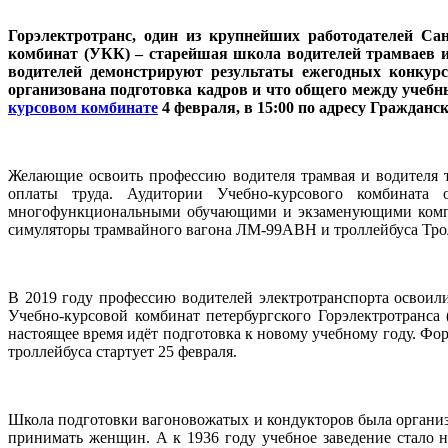
Горэлектротранс, один из крупнейших работодателей Сан
комбинат (УКК) – старейшая школа водителей трамваев и 
водителей демонстрируют результаты ежегодных конкурс
организована подготовка кадров и что общего между учеб
курсовом комбинате
4 февраля, в 15:00 по адресу Граждански
Желающие освоить профессию водителя трамвая и водителя т
оплаты труда. Аудитории Учебно-курсового комбината 
многофункциональными обучающими и экзаменующими компле
симуляторы трамвайного вагона ЛМ-99АВН и троллейбуса Тро
В 2019 году профессию водителей электротранспорта освоили
Учебно-курсовой комбинат петербургского Горэлектротранса 
настоящее время идёт подготовка к новому учебному году. Фор
троллейбуса стартует 25 февраля.
Школа подготовки вагоновожатых и кондукторов была организо
принимать женщин. А к 1936 году учебное заведение стало н