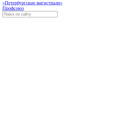
«Петербургские магистрали»
Профсоюз
Уче
Экспозиционно-выставочный 
Международная ассоциация пр
«Го
«
Росс