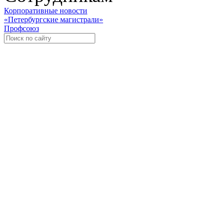
Корпоративные новости
«Петербургские магистрали»
Профсоюз
Уче
Экспозиционно-выставочный 
Международная ассоциация пр
«Го
«
Росс