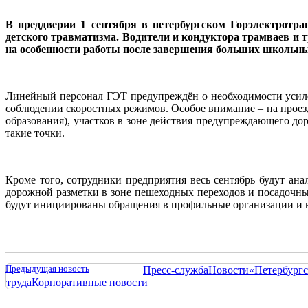
В преддверии 1 сентября в петербургском Горэлектротр
детского травматизма. Водители и кондуктора трамваев и 
на особенности работы после завершения больших школьны
Линейный персонал ГЭТ предупреждён о необходимости усилен
соблюдении скоростных режимов. Особое внимание – на проезд
образования), участков в зоне действия предупреждающего до
такие точки.
Кроме того, сотрудники предприятия весь сентябрь будут ан
дорожной разметки в зоне пешеходных переходов и посадочны
будут инициированы обращения в профильные организации и 
Предыдущая новость
Пресс-служба
Новости
«Петербургс
труда
Корпоративные новости