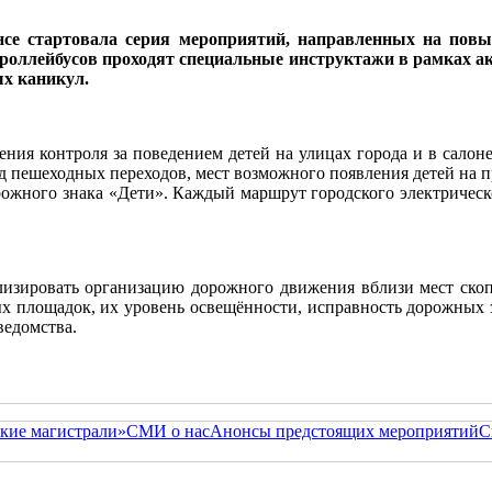
ансе стартовала серия мероприятий, направленных на пов
троллейбусов проходят специальные инструктажи в рамках ак
х каникул.
ия контроля за поведением детей на улицах города и в салоне
 пешеходных переходов, мест возможного появления детей на п
рожного знака «Дети». Каждый маршрут городского электрическ
ализировать организацию дорожного движения вблизи мест скоп
х площадок, их уровень освещённости, исправность дорожных з
ведомства.
кие магистрали»
СМИ о нас
Анонсы предстоящих мероприятий
С