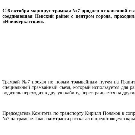
С 6 октября маршрут трамвая №7 продлен от конечной ста
соединяющая Невский район с центром города, проходила
«Новочеркасская».
Трамвай №7 поехал по новым трамвайным путям на Гранитно
специальный трамвайный съезд, который используется для р
водитель переходит в другую кабину, перестраивается на друг
Председатель Комитета по транспорту Кирилл Поляков в соп
№7 на трамвае. Глава комтранса рассказал о предстоящем закр