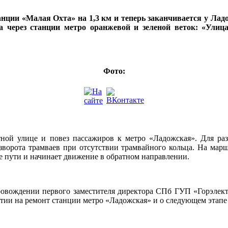
нции «Малая Охта» на 1,3 км и теперь заканчивается у Лад
 через станции метро оранжевой и зеленой веток: «Улиц
Фото:
й улице и повез пассажиров к метро «Ладожская». Для разв
азворота трамваев при отсутствии трамвайного кольца. На мар
ие пути и начинает движение в обратном направлении.
ровождении первого заместителя директора СПб ГУП «Горэлект
ытии на ремонт станции метро «Ладожская» и о следующем этапе