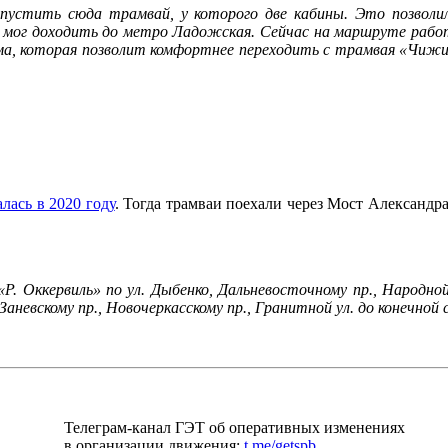
пустить сюда трамвай, у которого две кабины. Это позволи
мог доходить до метро Ладожская. Сейчас на маршруте работа
рма, которая позволит комфортнее переходить с трамвая «Чиж
лась в 2020 году
. Тогда трамваи поехали через Мост Александр
Р. Оккервиль» по ул. Дыбенко, Дальневосточному пр., Народной
о, Заневскому пр., Новочеркасскому пр., Гранитной ул. до конечн
Телеграм-канал ГЭТ об оперативных изменениях
в организации движения:
t.me/getspb