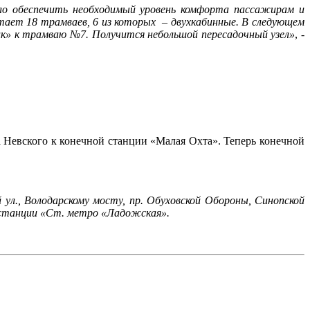
ло обеспечить необходимый уровень комфорта пассажирам и
ет 18 трамваев, 6 из которых – двухкабинные. В следующем
ик» к трамваю №7. Получится небольшой пересадочный узел»
, -
а Невского к конечной станции «Малая Охта». Теперь конечной
 ул., Володарскому мосту, пр. Обуховской Обороны, Синопской
ой станции «Ст. метро «Ладожская».