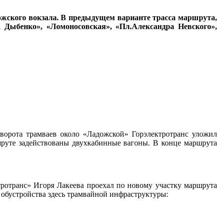
ожского вокзала. В предыдущем варианте трасса маршрута,
а Дыбенко», «Ломоносовская», «Пл.Александра Невского»,
орота трамваев около «Ладожской» Горэлектротранс уложил
шруте задействованы двухкабинные вагоны. В конце маршрута
ротранс» Игоря Лакеева проехал по новому участку маршрута
 обустройства здесь трамвайной инфраструктуры: