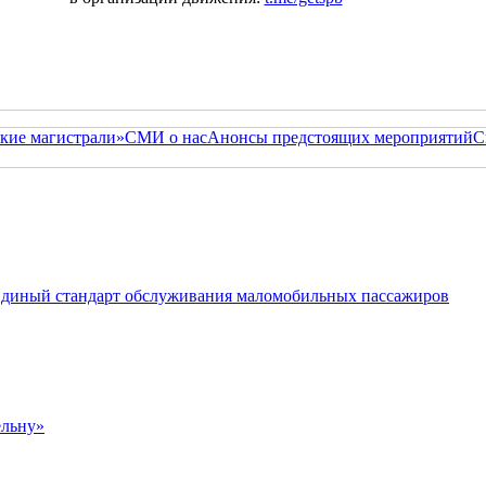
кие магистрали»
СМИ о нас
Анонсы предстоящих мероприятий
С
 Единый стандарт обслуживания маломобильных пассажиров
ельну»