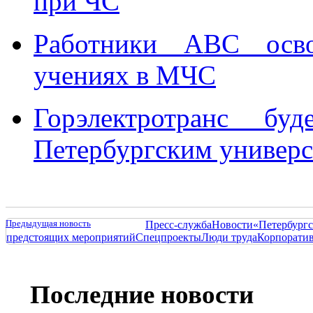
при ЧС
Работники АВС осво
учениях в МЧС
Горэлектротранс бу
Петербургским универ
Предыдущая новость
Пресс-служба
Новости
«Петербургс
предстоящих мероприятий
Спецпроекты
Люди труда
Корпорати
Последние новости