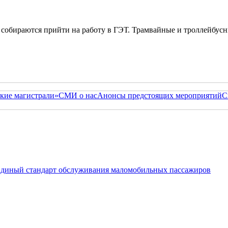
собираются прийти на работу в ГЭТ. Трамвайные и троллейбусн
кие магистрали»
СМИ о нас
Анонсы предстоящих мероприятий
С
 Единый стандарт обслуживания маломобильных пассажиров