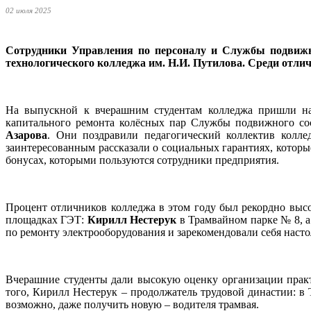
02 июля 2025
Сотрудники Управления по персоналу и Службы подвижно
технологического колледжа им. Н.И. Путилова. Среди отли
На выпускной к вчерашним студентам колледжа пришли на
капитального ремонта колёсных пар Службы подвижного с
Азарова
. Они поздравили педагогический коллектив колле
заинтересованным рассказали о социальных гарантиях, котор
бонусах, которыми пользуются сотрудники предприятия.
Процент отличников колледжа в этом году был рекордно выс
площадках ГЭТ:
Кирилл Нестерук
в Трамвайном парке № 8, 
по ремонту электрооборудования и зарекомендовали себя настол
Вчерашние студенты дали высокую оценку организации практ
того, Кирилл Нестерук – продолжатель трудовой династии: в 
возможно, даже получить новую – водителя трамвая.