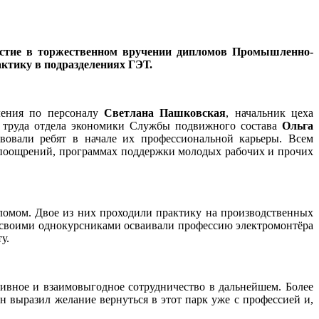
частие в торжественном вручении дипломов Промышленно-
актику в подразделениях ГЭТ.
ления по персоналу
Светлана Пашковская
, начальник цеха
труда отдела экономики Службы подвижного состава
Ольга
вовали ребят в начале их профессиональной карьеры. Всем
е поощрений, программах поддержки молодых рабочих и прочих
ломом. Двое из них проходили практику на производственных
о своими однокурсниками осваивали профессию электромонтёра
у.
ивное и взаимовыгодное сотрудничество в дальнейшем. Более
н выразил желание вернуться в этот парк уже с профессией и,