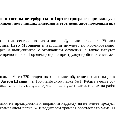
го состава петербургского Горэлектротранса приняли у
чников, получивших дипломы в этот день, двое проходили пр
чальник сектора по развитию и обучению персонала Управ
остава
Петр Муравьёв
и ведущий инженер по нормированию 
джа и выпускников с окончанием обучения, а также напутст
ые предоставляет Горэлектротранс при трудоустройстве, систем
оким – 39 из 320 студентов завершили обучение с красным дип
а
Антон Шанин
– в Троллейбусном парке № 1. Ребята вместе с
ько хорошо, что руководство парков уже пригласило их на работ
ики на предприятии и выразили надежду на не менее продукт
Трамвайном парке № 8 водителем трамвая работает его мама. О