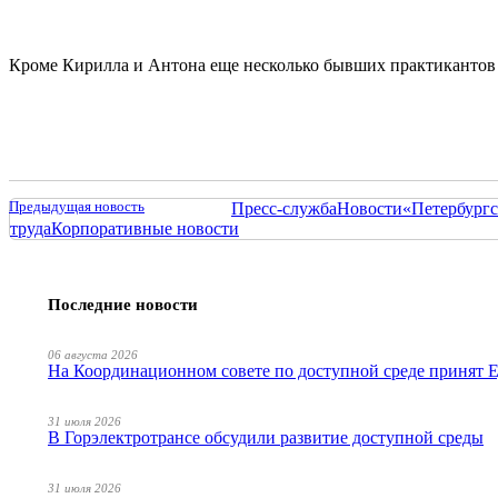
Кроме Кирилла и Антона еще несколько бывших практикантов 
Предыдущая новость
Пресс-служба
Новости
«Петербургс
труда
Корпоративные новости
Последние новости
06 августа 2026
На Координационном совете по доступной среде принят
31 июля 2026
В Горэлектротрансе обсудили развитие доступной среды
31 июля 2026