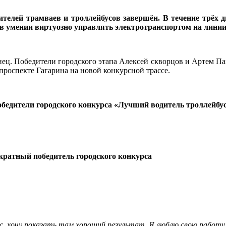
ителей трамваев и троллейбусов завершён.
В течение трёх д
в умении виртуозно управлять электротранспортом на линии,
нец. Победители городского этапа Алексей скворцов и Артем Па
 проспекте Гагарина на новой конкурсной трассе.
бедители городского конкурса «Лучший водитель троллейбу
кратный победитель городского конкурса
с, хочу показать там хороший результат. Я люблю свою работу. 