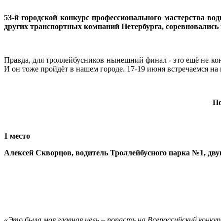
53-й городской конкурс профессионального мастерства вод
других транспортных компаний Петербурга, соревновались 
Правда, для троллейбусников нынешний финал - это ещё не ко
И он тоже пройдёт в нашем городе. 17-19 июня встречаемся на
По
1 место
Алексей Скворцов, водитель Троллейбусного парка №1, дву
«Это была моя главная цель – попасть на Всероссийский конкур