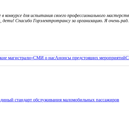
 конкурсе для испытания своего профессионального мастерства,
 дети! Спасибо Горэлектротрансу за организацию. Я очень рад. 
кие магистрали»
СМИ о нас
Анонсы предстоящих мероприятий
С
 Единый стандарт обслуживания маломобильных пассажиров