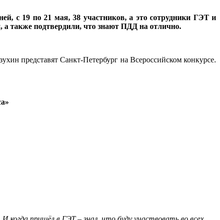
ней, с 19 по 21 мая, 38 участников, а это сотрудники ГЭТ и
 а также подтвердили, что знают ПДД на отлично.
зухин представят Санкт-Петербург на Всероссийском конкурсе.
са»
И когда пришёл в ГЭТ – знал, что буду участвовать во всех