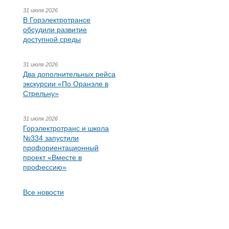
31 июля 2026
В Горэлектротрансе
обсудили развитие
доступной среды
31 июля 2026
Два дополнительных рейса
экскурсии «По Оранэле в
Стрельну»
31 июля 2026
Горэлектротранс и школа
№334 запустили
профориентационный
проект «Вместе в
профессию»
Все новости