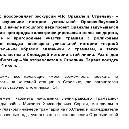
с возобновляет экскурсии «По Оранэле в Стрельну» –
 изучением истории уникальной Ораниенбаумской
). В начале прошлого века проект Оранэлы задумывался
рии пригородная электрифицированная железная дорога,
ие и пригородные участки трамваи с роликовым
ная поездка посвящена уникальной истории «первой
ительным образом связанной с трамваем, а также
льностям и блокадной истории этой линии. Раз в две
«Богатырь-М» отправляется в Стрельну. Первая поездка
 4 июля.
граммы все желающие имеют возможность проехать по
ать на конечной станции в Стрельне, где организован
-выставочного комплекса ГЭТ.
гмент кабинета начальника ленинградского Трамвайно-
годы войны Михаила Хрисанфовича Сороки, материалы о
 главном инженере трампарка на пр.Стачек и исследователе
левоенные годы участвовал в восстановлении Стрельнинской