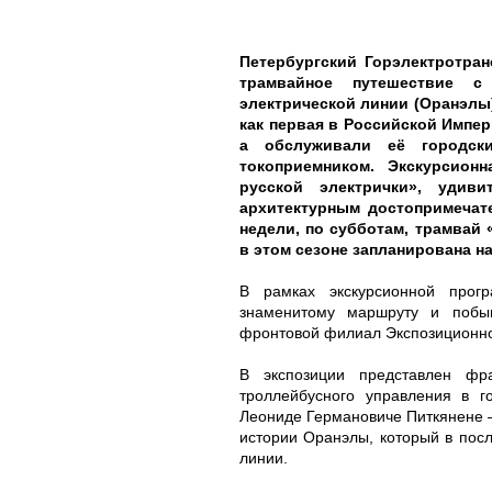
Петербургский Горэлектротран
трамвайное путешествие с
электрической линии (Оранэлы
как первая в Российской Импе
а обслуживали её городск
токоприемником. Экскурсион
русской электрички», удив
архитектурным достопримечате
недели, по субботам, трамвай 
в этом сезоне запланирована на
В рамках экскурсионной про
знаменитому маршруту и побыв
фронтовой филиал Экспозиционно
В экспозиции представлен фра
троллейбусного управления в 
Леониде Германовиче Питкянене –
истории Оранэлы, который в пос
линии.