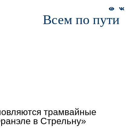
Всем по пути
а и обучение
Сотрудникам
Пресс-служба
ДОЛ «Зарниц
новляются трамвайные
Оранэле в Стрельну»