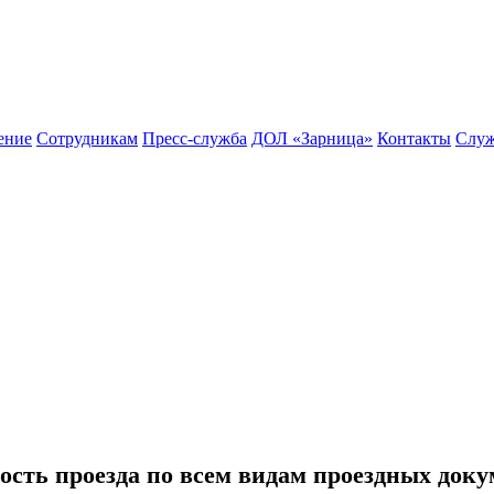
ение
Сотрудникам
Пресс-служба
ДОЛ «Зарница»
Контакты
Служ
ость проезда по всем видам проездных доку