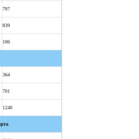
797
839
106
364
701
1240
орта