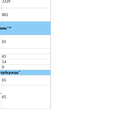
3329
802
жник"
*
65
65
14
0
тербуржца"
65
"
,
65