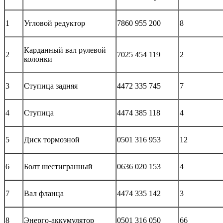
1
Угловой редуктор
7860 955 200
8
Карданный вал рулевой
2
7025 454 119
2
колонки
3
Ступица задняя
4472 335 745
7
4
Ступица
4474 385 118
4
5
Диск тормозной
0501 316 953
12
6
Болт шестигранный
0636 020 153
4
7
Вал фланца
4474 335 142
3
8
Энерго-аккумулятор
0501 316 050
66