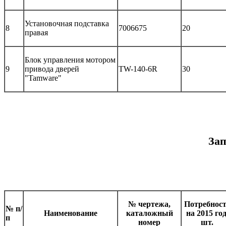
Установочная подставка
8
7006675
20
правая
Блок управления мотором
9
привода дверей
TW-140-6R
30
"Tamware"
Зап
№ чертежа,
Потребнос
№ п/
Наименование
каталожный
на 2015 год
п
номер
шт.