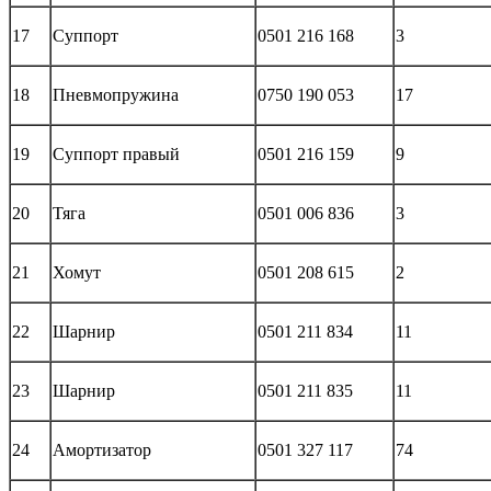
17
Суппорт
0501 216 168
3
18
Пневмопружина
0750 190 053
17
19
Суппорт правый
0501 216 159
9
20
Тяга
0501 006 836
3
21
Хомут
0501 208 615
2
22
Шарнир
0501 211 834
11
23
Шарнир
0501 211 835
11
24
Амортизатор
0501 327 117
74