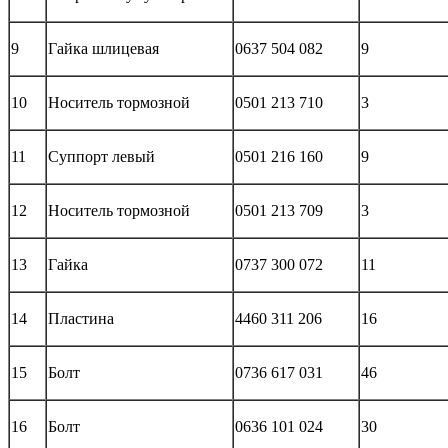
9
Гайка шлицевая
0637 504 082
9
10
Носитель тормозной
0501 213 710
3
11
Суппорт левый
0501 216 160
9
12
Носитель тормозной
0501 213 709
3
13
Гайка
0737 300 072
11
14
Пластина
4460 311 206
16
15
Болт
0736 617 031
46
16
Болт
0636 101 024
30