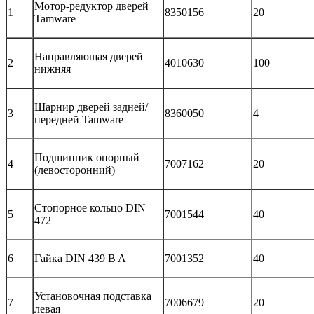
Мотор-редуктор дверей
1
8350156
20
Tamware
Направляющая дверей
2
4010630
100
нижняя
Шарнир дверей задней/
3
8360050
4
передней Tamware
Подшипник опорный
4
7007162
20
(левосторонний)
Стопорное кольцо DIN
5
7001544
40
472
6
Гайка DIN 439 B A
7001352
40
Установочная подставка
7
7006679
20
левая