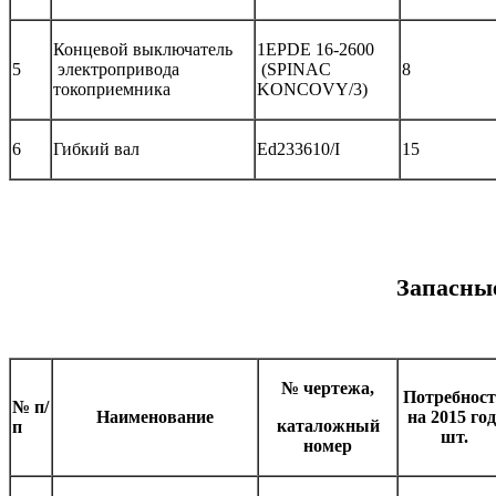
Концевой выключатель
1EPDE 16-2600
5
электропривода
(SPINAC
8
токоприемника
KONCOVY/3)
6
Гибкий вал
Ed233610/I
15
Запасные
№ чертежа,
Потребност
№ п/
Наименование
на 2015 год
каталожный
п
шт.
номер