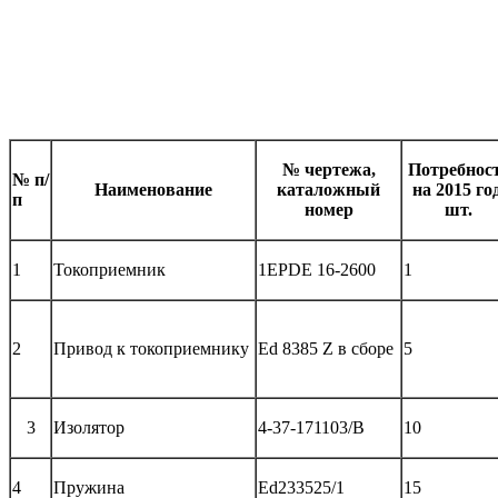
№ чертежа,
Потребнос
№ п/
Наименование
каталожный
на 2015 год
п
номер
шт.
1
Токоприемник
1EPDE 16-2600
1
2
Привод к токоприемнику
Ed 8385 Z в сборе
5
3
Изолятор
4-37-171103/В
10
4
Пружина
Ed233525/1
15