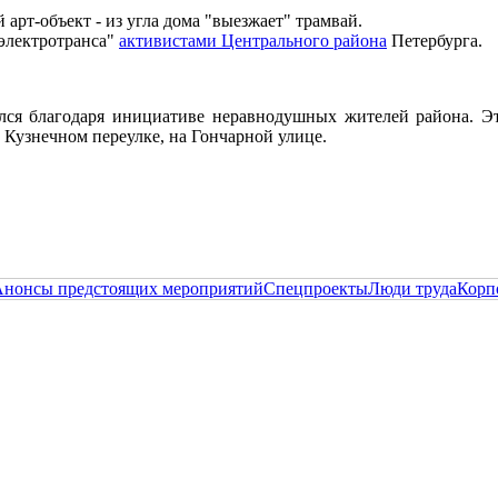
арт-объект - из угла дома "выезжает" трамвай.
рэлектротранса"
активистами Центрального района
Петербурга.
я благодаря инициативе неравнодушных жителей района. Это
 Кузнечном переулке, на Гончарной улице.
Анонсы предстоящих мероприятий
Спецпроекты
Люди труда
Корп