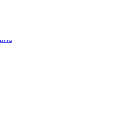
ьготы
Учебно-курсовой комбинат