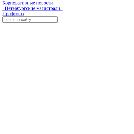
Корпоративные новости
«Петербургские магистрали»
Профсоюз
Уче
Экспозиционно-выставочный 
Международная ассоциация пр
«Го
«
Росс