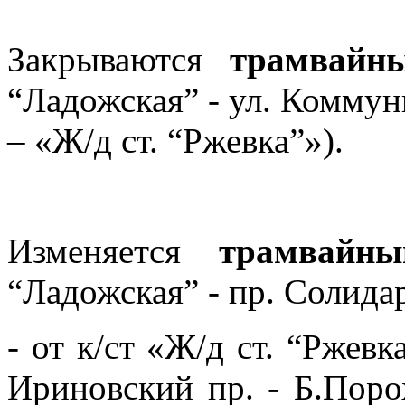
Закрываются
трамвайн
“Ладожская” - ул. Комму
– «Ж/д ст. “Ржевка”»).
Изменяется
трамвай
“Ладожская” - пр. Солида
- от к/ст «Ж/д ст. “Ржев
Ириновский пр. - Б.Поро