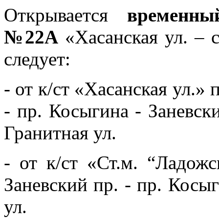
Открывается
временны
№22А
«Хасанская ул. – с
следует:
- от к/ст «Хасанская ул.»
- пр. Косыгина - Заневски
Гранитная ул.
- от к/ст «Ст.м. “Ладож
Заневский пр. - пр. Косы
ул.