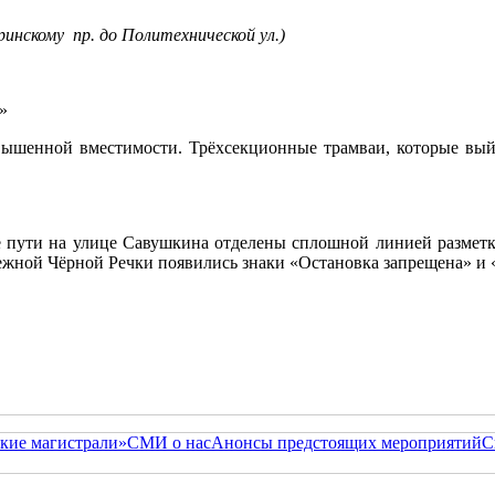
уринскому пр. до Политехнической ул.)
»
вышенной вместимости. Трёхсекционные трамваи, которые вый
е пути на улице Савушкина отделены сплошной линией разметк
режной Чёрной Речки появились знаки «Остановка запрещена» и «
кие магистрали»
СМИ о нас
Анонсы предстоящих мероприятий
С