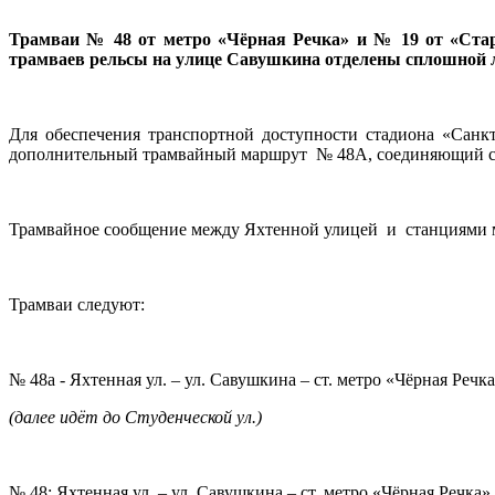
Трамваи № 48 от метро «Чёрная Речка» и № 19 от «Старо
трамваев рельсы на улице Савушкина отделены сплошной ли
Для обеспечения транспортной доступности стадиона «Санк
дополнительный трамвайный маршрут № 48А, соединяющий ст
Трамвайное сообщение между Яхтенной улицей и станциями мет
Трамваи следуют:
№ 48а - Яхтенная ул. – ул. Савушкина – ст. метро «Чёрная Речк
(далее идёт до Студенческой ул.)
№ 48: Яхтенная ул. – ул. Савушкина – ст. метро «Чёрная Речка»