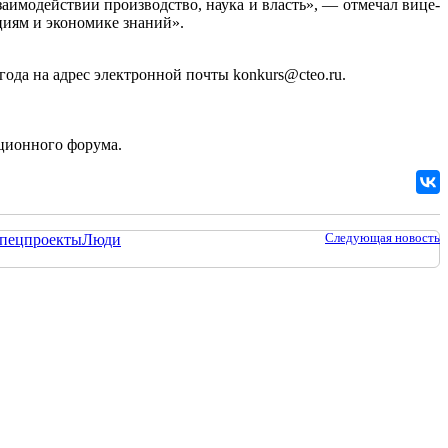
аимодействии производство, наука и власть», — отмечал вице-
циям и экономике знаний».
ода на адрес электронной почты konkurs@cteo.ru.
ационного форума.
Следующая новость
пецпроекты
Люди