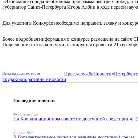
«Экономике города необходима программа быстрых побед, и эт
губернатор Санкт-Петербурга Игорь Албин в ходе первой нау
Для участия в Конкурсе необходимо направить заявку и конкур
Более подробная информация о конкурсе размещена на сайте 
Подведение итогов конкурса планируется провести 21 сентяб
Предыдущая новость
Пресс-служба
Новости
«Петербургс
труда
Корпоративные новости
Последние новости
06 августа 2026
На Координационном совете по доступной среде принят
31 июля 2026
В Горэлектротрансе обсудили развитие доступной среды