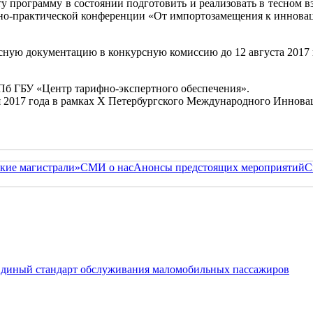
у программу в состоянии подготовить и реализовать в тесном вз
чно-практической конференции «От импортозамещения к иннова
сную документацию в конкурсную комиссию до 12 августа 2017 г
СПб ГБУ «Центр тарифно-экспертного обеспечения».
ря 2017 года в рамках X Петербургского Международного Иннов
кие магистрали»
СМИ о нас
Анонсы предстоящих мероприятий
С
 Единый стандарт обслуживания маломобильных пассажиров