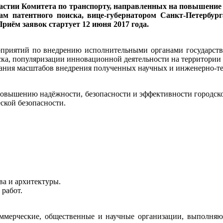
частии Комитета по транспорту, направленных на повышени
там патентного поиска, вице-губернатором Санкт-Петербу
риём заявок стартует 12 июня 2017 года.
приятий по внедрению исполнительными органами государств
иска, популяризации инновационной деятельности на территори
ния масштабов внедрения полученных научных и инженерно-те
 повышению надёжности, безопасности и эффективности городск
ской безопасности.
ва и архитектуры.
 работ.
оммерческие, общественные и научные организации, выполняющ