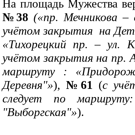
На площадь Мужества ве
№38
(«пр. Мечникова – 
учётом закрытия на Детс
«Тихорецкий пр. – ул. 
учётом закрытия на пр. 
маршруту : «Придорож
Деревня"»
),
№61
(
с учё
следует по маршруту:
"Выборгская"»
).