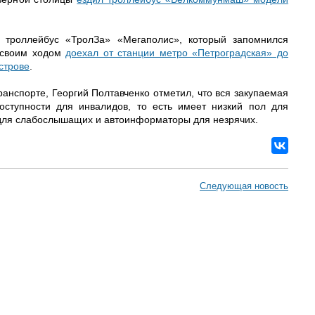
 троллейбус «ТролЗа» «Мегаполис», который запомнился
 своим ходом
доехал от станции метро «Петроградская» до
строве
.
ранспорте, Георгий Полтавченко отметил, что вся закупаемая
оступности для инвалидов, то есть имеет низкий пол для
для слабослышащих и автоинформаторы для незрячих.
Следующая новость