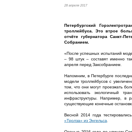
28 апреля 2017
Петербургский Горэлектротр
троллейбуса. Это втрое боль
отчёте губернатора Санкт-Пе
Собранием.
«После успешных испытаний моде
– 98 штук – составят именно та
апреля перед Заксобранием.
Напомним, в Петербурге последн
модели троллейбусов с увеличен
том, что они могут проезжать бол
использовать экологичный тра
инфраструктуры. Например, в р
существующие конечные остановк
Весной 2014 года тестировалис
«Тролза» из Энгельса
.
Осенью 2016 года по улицам Се