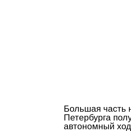
О предприятии
Пассажирам
Работ
Большая часть 
Петербурга пол
автономный хо