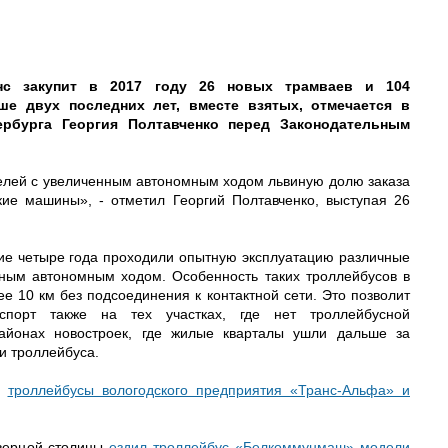
анс закупит в 2017 году 26 новых трамваев и 104
ше двух последних лет, вместе взятых, отмечается в
тербурга Георгия Полтавченко перед Законодательным
лей с увеличенным автономным ходом львиную долю заказа
кие машины», - отметил Георгий Полтавченко, выступая 26
ие четыре года проходили опытную эксплуатацию различные
ным автономным ходом. Особенность таких троллейбусов в
ее 10 км без подсоединения к контактной сети. Это позволит
нспорт также на тех участках, где нет троллейбусной
айонах новостроек, где жилые кварталы ушли дальше за
и троллейбуса.
ь
троллейбусы вологодского предприятия «Транс-Альфа» и
верной столицы
ездил троллейбус «Белкоммунмаш» модели