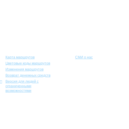
Пассажирам
Соискателям
Карта маршрутов
СМИ о нас
Цветовые коды маршрутов
Изменения маршрутов
Возврат денежных средств
Версия для людей с
ограниченными
возможностями
Учебно-курсовой комбинат
Экспозиционно-выставочный комплекс городского электрического транспорта