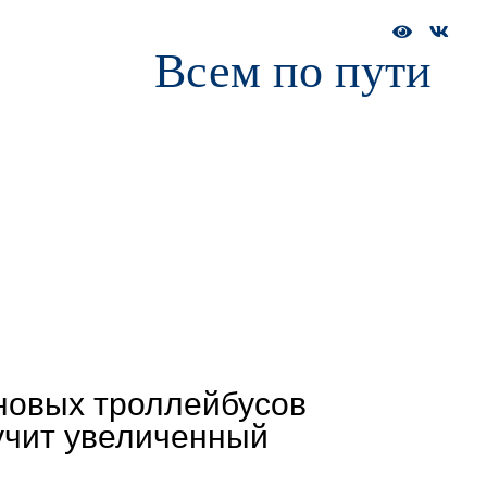
Всем по пути
а и обучение
Сотрудникам
Пресс-служба
ДОЛ «Зарниц
новых троллейбусов
учит увеличенный
д