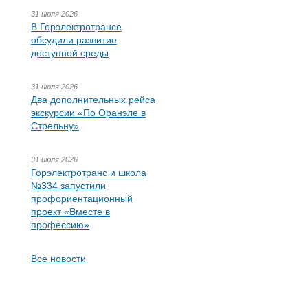
31 июля 2026
В Горэлектротрансе
обсудили развитие
доступной среды
31 июля 2026
Два дополнительных рейса
экскурсии «По Оранэле в
Стрельну»
31 июля 2026
Горэлектротранс и школа
№334 запустили
профориентационный
проект «Вместе в
профессию»
Все новости