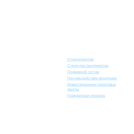
Горэлектротранс
О предприятии
Структура предприятия
Подвижной состав
Противодействие коррупции
Инвестиционные налоговые
льготы
Гражданская оборона