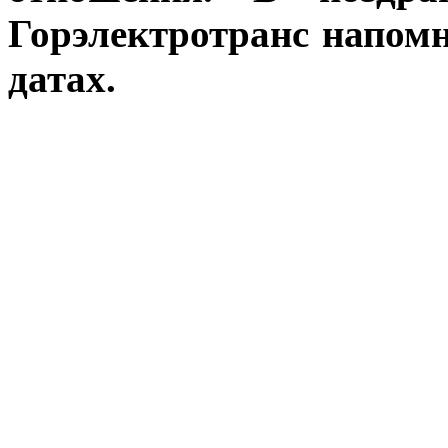
Горэлектротранс напом
датах.