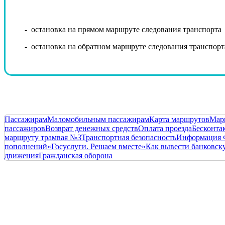
- остановка на прямом маршруте следования транспорта
- остановка на обратном маршруте следования транспорт
Пассажирам
Маломобильным пассажирам
Карта маршрутов
Мар
пассажиров
Возврат денежных средств
Оплата проезда
Бесконта
маршруту трамвая №3
Транспортная безопасность
Информация 
пополнений
«Госуслуги. Решаем вместе»
Как вывести банковску
движения
Гражданская оборона