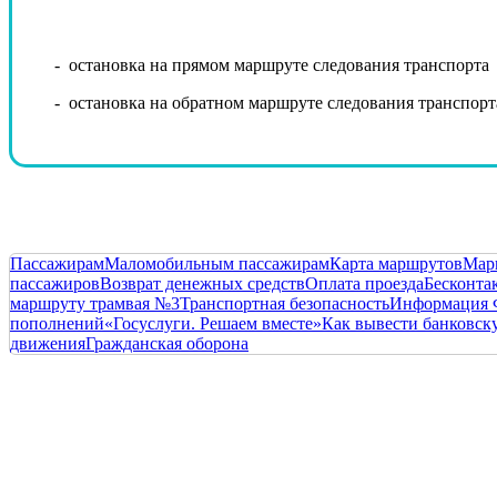
- остановка на прямом маршруте следования транспорта
- остановка на обратном маршруте следования транспорт
Пассажирам
Маломобильным пассажирам
Карта маршрутов
Мар
пассажиров
Возврат денежных средств
Оплата проезда
Бесконта
маршруту трамвая №3
Транспортная безопасность
Информация 
пополнений
«Госуслуги. Решаем вместе»
Как вывести банковску
движения
Гражданская оборона