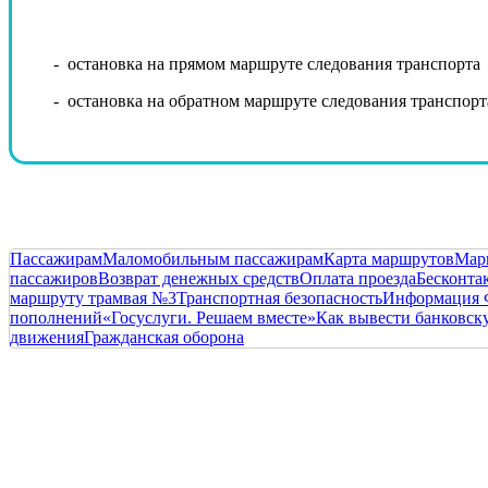
- остановка на прямом маршруте следования транспорта
- остановка на обратном маршруте следования транспорт
Пассажирам
Маломобильным пассажирам
Карта маршрутов
Мар
пассажиров
Возврат денежных средств
Оплата проезда
Бесконта
маршруту трамвая №3
Транспортная безопасность
Информация 
пополнений
«Госуслуги. Решаем вместе»
Как вывести банковску
движения
Гражданская оборона