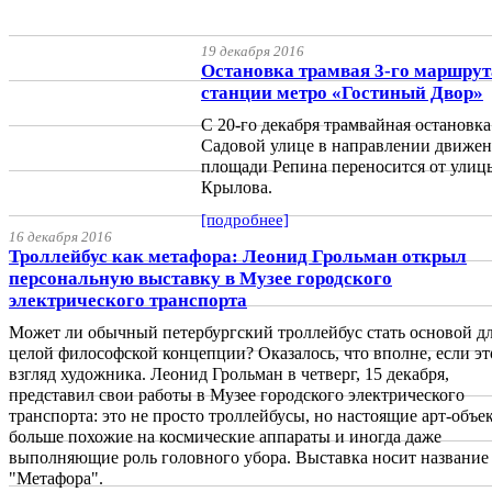
19 декабря 2016
Остановка трамвая 3-го маршрут
станции метро «Гостиный Двор»
С 20-го декабря трамвайная остановк
Садовой улице в направлении движен
площади Репина переносится от улиц
Крылова.
[подробнее]
16 декабря 2016
Троллейбус как метафора: Леонид Грольман открыл
персональную выставку в Музее городского
электрического транспорта
Может ли обычный петербургский троллейбус стать основой д
целой философской концепции? Оказалось, что вполне, если эт
взгляд художника. Леонид Грольман в четверг, 15 декабря,
представил свои работы в Музее городского электрического
транспорта: это не просто троллейбусы, но настоящие арт-объе
больше похожие на космические аппараты и иногда даже
выполняющие роль головного убора. Выставка носит название
"Метафора".