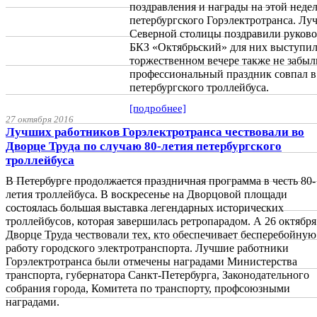
поздравления и награды на этой нед
петербургского Горэлектротранса. Л
Северной столицы поздравили руковод
БКЗ «Октябрьский» для них выступи
торжественном вечере также не забыл
профессиональный праздник совпал в 
петербургского троллейбуса.
[подробнее]
27 октября 2016
Лучших работников Горэлектротранса чествовали во
Дворце Труда по случаю 80-летия петербургского
троллейбуса
В Петербурге продолжается праздничная программа в честь 80-
летия троллейбуса. В воскресенье на Дворцовой площади
состоялась большая выставка легендарных исторических
троллейбусов, которая завершилась ретропарадом. А 26 октября
Дворце Труда чествовали тех, кто обеспечивает бесперебойную
работу городского электротранспорта. Лучшие работники
Горэлектротранса были отмечены наградами Министерства
транспорта, губернатора Санкт-Петербурга, Законодательного
собрания города, Комитета по транспорту, профсоюзными
наградами.