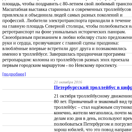
площадь, чтобы поздравить с 80-летием свой любимый транспо
Масштабная выставка старинных и современных троллейбусов
привлекла и объединила людей самых разных поколений и
профессий. Любители электротранспорта приходили в течение
на главную площадь Северной столицы, чтобы полюбоваться н
ретротранспорт на фоне уникальных исторических панорам.
Своеобразным признанием в любви юбиляру стало предложен
руки и сердца, прозвучавшее с главной сцены праздника:
влюблённые впервые встретили друг друга и познакомились
именно в троллейбусе. Завершилась праздничная программа
ретропарадом: колонна из троллейбусов разных эпох проехала
первым городским маршрутом - по Невскому проспекту.
[подробнее]
21 октября 2016
Петербургский троллейбус в циф
21 октября троллейбусному движению
80 лет. Привычный и знакомый вид тр
троллейбус – стал надёжным спутнико
конечно, жители мегаполиса, почти 
делам изо дня в день, используют вре
полюбоваться Петербургом и погрузит
хорош юбилей, что это повод направи