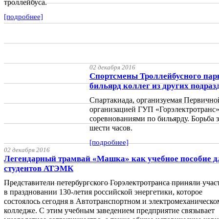
троллейбуса.
[подробнее]
02 декабря 2016
Спортсмены Троллейбусного пар
бильярд коллег из других подраз
Спартакиада, организуемая Первичн
организацией ГУП «Горэлектротранс»
соревнованиями по бильярду. Борьба з
шести часов.
[подробнее]
02 декабря 2016
Легендарный трамвай «Машка» как учебное пособие д
студентов АТЭМК
Представители петербургского Горэлектротранса приняли учас
в праздновании 130-летия российской энергетики, которое
состоялось сегодня в Автотранспортном и электромеханическо
колледже. С этим учебным заведением предприятие связывает