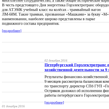
многолетнее сотрудничество, а также общие исторические корн
В честь предстоящего Дня энергетика Горэлектротранс оборудо
для АТЭМК учебный класс на колёсах - трамвайный вагон
ЛМ-68М. Такие трамваи, прозванные «Машками» за букву «М»
наименовании, наиболее широко представлены в парке
подвижного состава предприятия.
[подробнее]
02 декабря 2016
Петербургский Горэлектротранс 
хозяйственной деятельности за 9 
Результаты финансово-хозяйственной 
9 месяцев рассмотрела балансовая ко
по транспорту директор СПб ГУП «Го
Остряков доложил об исполнении фин
работы петербургского Горэлектротра
[подробнее]
01 декабря 2016