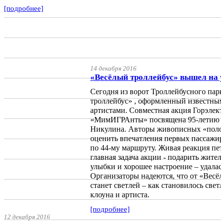
[подробнее]
14 декабря 2016
«Весёлый троллейбус» вышел на
Сегодня из ворот Троллейбусного па
троллейбус» , оформленный известн
артистами. Совместная акция Горэлект
«МимИГРАнты» посвящена 95-летию 
Никулина. Авторы живописных «полот
оценить впечатления первых пассажир
по 44-му маршруту. Живая реакция пе
главная задача акции - подарить жител
улыбки и хорошее настроение – удалас
Организаторы надеются, что от «Весё
станет светлей – как становилось све
клоуна и артиста.
[подробнее]
12 декабря 2016