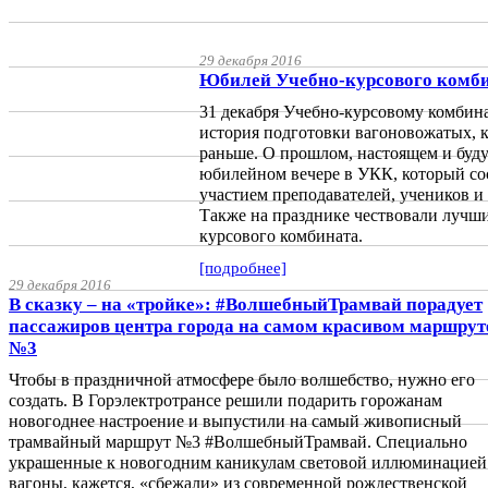
29 декабря 2016
Юбилей Учебно-курсового комби
31 декабря Учебно-курсовому комбина
история подготовки вагоновожатых, к
раньше. О прошлом, настоящем и буд
юбилейном вечере в УКК, который сос
участием преподавателей, учеников и
Также на празднике чествовали лучш
курсового комбината.
[подробнее]
29 декабря 2016
В сказку – на «тройке»: #ВолшебныйТрамвай порадует
пассажиров центра города на самом красивом маршрут
№3
Чтобы в праздничной атмосфере было волшебство, нужно его
создать. В Горэлектротрансе решили подарить горожанам
новогоднее настроение и выпустили на самый живописный
трамвайный маршрут №3 #ВолшебныйТрамвай. Специально
украшенные к новогодним каникулам световой иллюминацией
вагоны, кажется, «сбежали» из современной рождественской