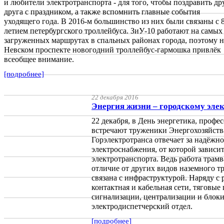
и любители электротранспорта - для того, чтобы поздравить др
друга с праздником, а также вспомнить главные события
уходящего года. В 2016-м большинство из них были связаны с 
летием петербургского троллейбуса. ЗиУ-10 работают на самых
загруженных маршрутах в спальных районах города, поэтому н
Невском проспекте новогодний троллейбус-гармошка привлёк
всеобщее внимание.
[подробнее]
22 декабря 2016
Энергия жизни – городскому эле
22 декабря, в День энергетика, проф
встречают труженики Энергохозяйств
Горэлектротранса отвечает за надёжн
электроснабжения, от которой зависи
электротранспорта. Ведь работа трамв
отличие от других видов наземного т
связана с инфраструктурой. Наряду с 
контактная и кабельная сети, тяговые
сигнализации, централизации и блок
электродиспетчерский отдел.
[подробнее]